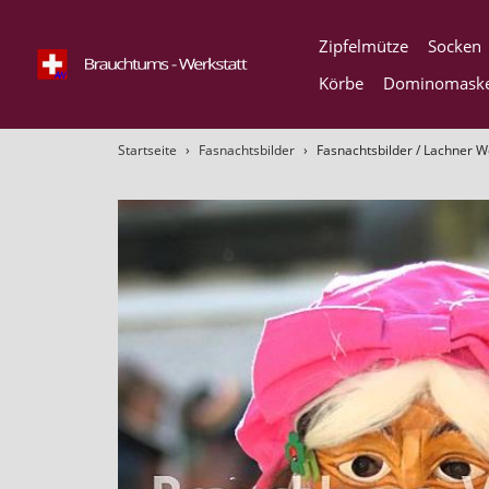
Direkt
zum
Zipfelmütze
Socken
Inhalt
Körbe
Dominomask
Startseite
›
Fasnachtsbilder
›
Fasnachtsbilder / Lachner W