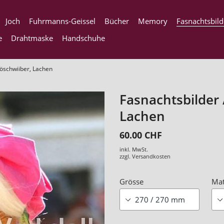
Joch
Fuhrmanns-Geissel
Bücher
Memory
Fasnachtsbild
e
Drahtmaske
Handschuhe
öschwiiber, Lachen
Fasnachtsbilder
Lachen
60.00 CHF
inkl. MwSt.
zzgl.
Versandkosten
Grösse
Mat